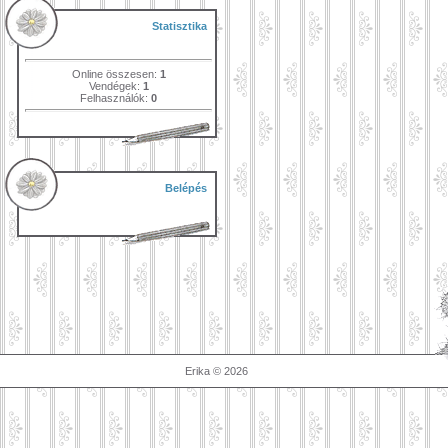
Statisztika
Online összesen:
1
Vendégek:
1
Felhasználók:
0
Belépés
Erika © 2026