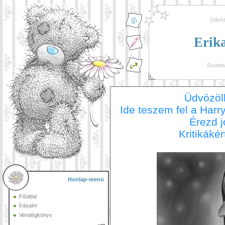
Üdvöz
Erik
Szomba
Üdvözöl
Ide teszem fel a Harry
Érezd 
Kritikáké
Honlap-menü
Főoldal
Írásaim
Vendégkönyv