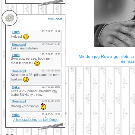
Mini-chat
Minden jog Rowlingot illeti.
és más
A hozzáadáshoz be kell lépned